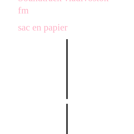
fm
sac en papier