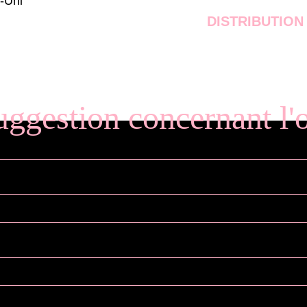
-Uni
DISTRIBUTION
uggestion concernant l'o