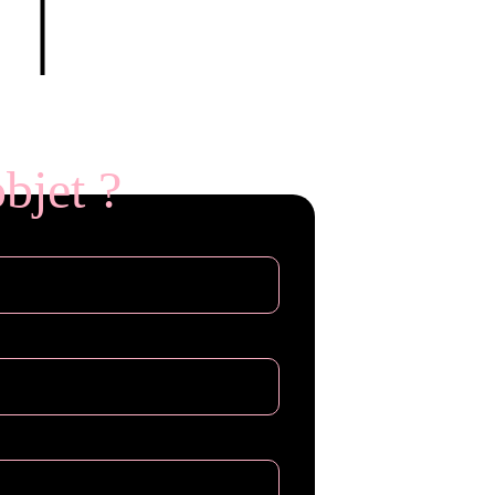
Rockstar Games
bjet ?