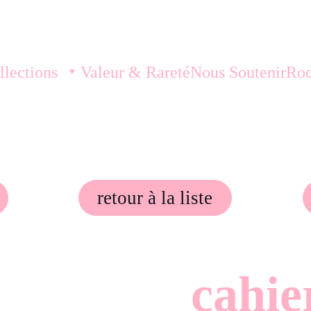
llections
Valeur & Rareté
Nous Soutenir
Roc
retour à la liste
cahie