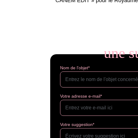
CANEM EDIT » pour le Royaume
une s
Nom de l'objet*
Votre adresse e-mail*
Votre suggestion*