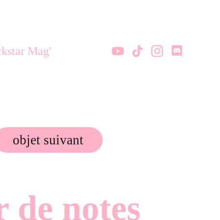
kstar Mag'
objet suivant
r de notes