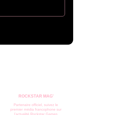
ROCKSTAR MAG'
Partenaire officiel, suivez le 
premier média francophone sur 
l’actualité Rockstar Games.