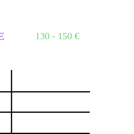
E
130 - 150 €
2006
Canis Canem Edit