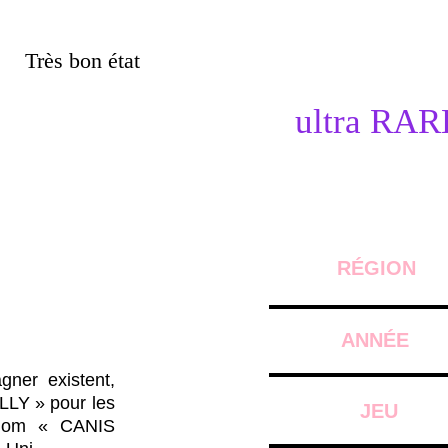
Très bon état
ultra RAR
RÉGION
ANNÉE
gner existent,
LLY » pour les
JEU
 nom « CANIS