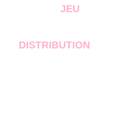
JEU
Bully SE
DISTRIBUTION
Rockstar Games