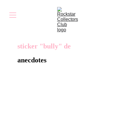
sticker "bully" de
anecdotes
Ce sticker Bully Scholarship Edition fut
probablement distribué lors de conventions ou
d’événements promotionnels en Allemagne
afin d’accompagner la sortie du jeu sur Wii et
Xbox 360.