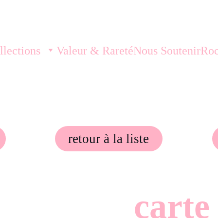
llections
Valeur & Rareté
Nous Soutenir
Roc
retour à la liste
carte