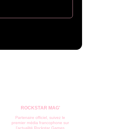
ROCKSTAR MAG'
Partenaire officiel, suivez le 
premier média francophone sur 
l’actualité Rockstar Games.