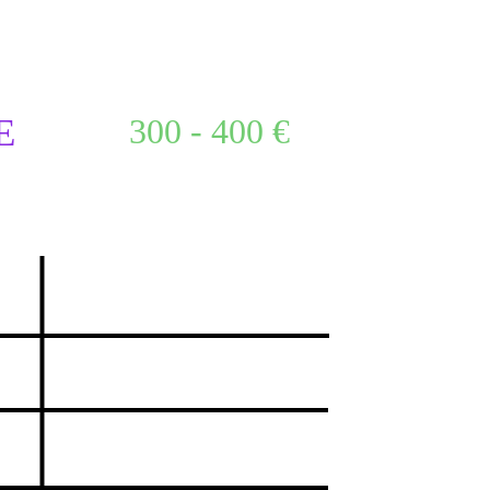
E
300 - 400 €
2008
Grand Theft Auto IV