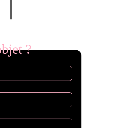
Rockstar Games
bjet ?