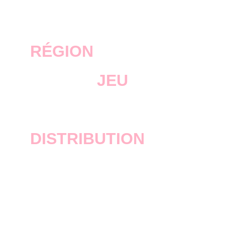
2008
RÉGION
JEU
Grand Theft Auto IV
DISTRIBUTION
Rockstar Games