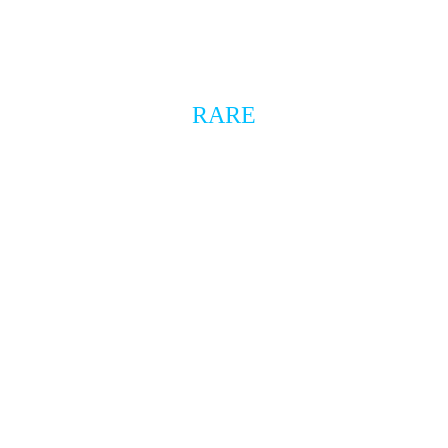
objet promotionnel
RARE