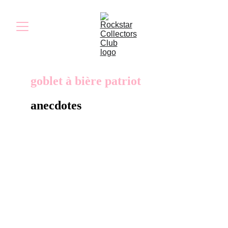
goblet à bière patriot
anecdotes
Le gobelet à bière Patriot a été principalement
utilisés lors de la soirée de lancement du jeu
à Édimbourg, mais aussi lors d'un évènement
pour les fans organisé également à New York
avant a sortie du jeu.