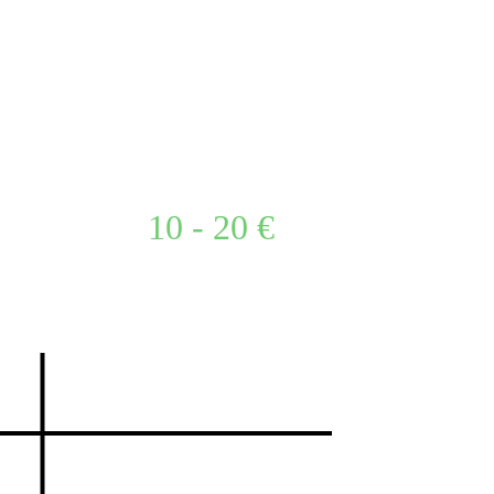
10 - 20 €
2008