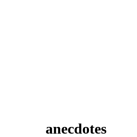
anecdotes