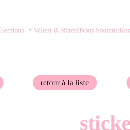
llections
Valeur & Rareté
Nous Soutenir
Roc
retour à la liste
stick