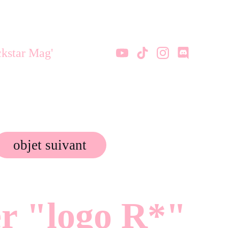
kstar Mag'
objet suivant
er "logo R*"