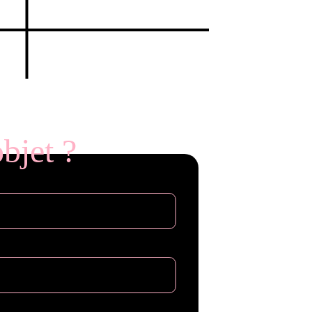
GTA III
Rockstar Games
bjet ?