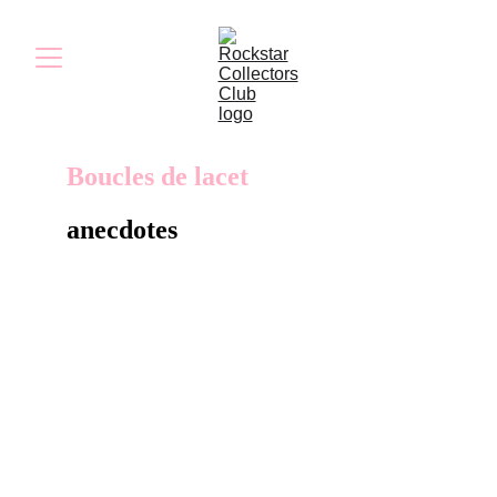
Boucles de lacet
anecdotes
Ces boucles de lacets, décorées du logo du
jeu, servent à personnaliser les chaussures.
Elles rappellent les ornements présents sur
les Nike Air Force One. Envoyées à la presse
et aux fan sites, elles faisaient partie de la
campagne promotionnelle du jeu.