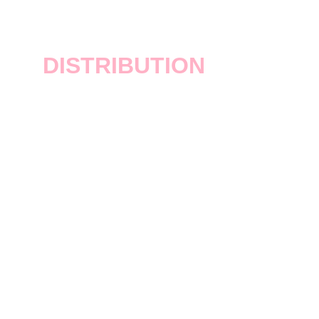
GTA San Andreas
DISTRIBUTION
Rockstar Games