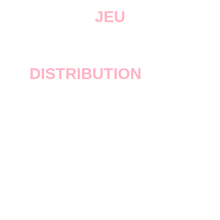
JEU
GTA San Andreas
DISTRIBUTION
Rockstar Games