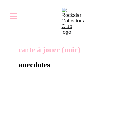
carte à jouer (noir)
anecdotes
Les cartes à jouer noires étaient initialement
vendues sur le Rockstar Store en 2004, en
pack avec les cartes blanches. Elles ont
ensuite été rééditées sur le store, cette fois en
bundle avec des jetons de casino, à
l’occasion du 10ᵉ anniversaire du jeu.