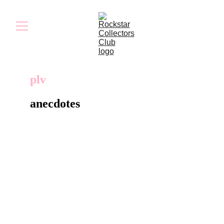
plv
anecdotes
Cette PLV, mettant en avant les trois
protagonistes principaux du jeu, était utilisée
en magasin pour promouvoir la sortie sur PS4
et Xbox One en septembre 2014.