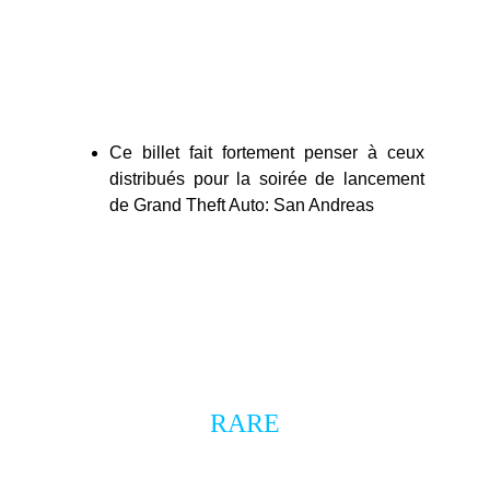
pensent qu’il s’agit d’un véritable objet de
collection, mais il s’agit très probablement
d’une création fan-made.
Ce billet fait fortement penser à ceux
distribués pour la soirée de lancement
de Grand Theft Auto: San Andreas
inconnue
RARE