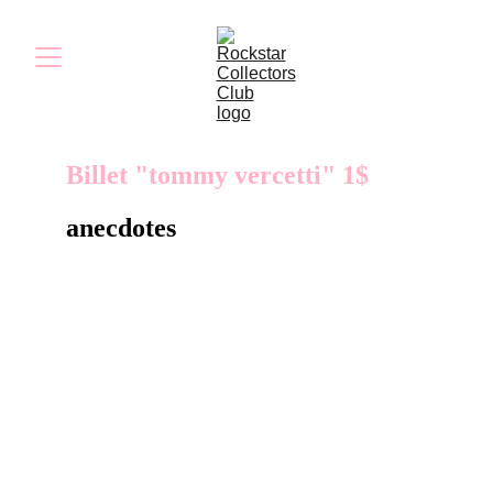
Billet "tommy vercetti" 1$
anecdotes
Ce billet de 1 $ présente plusieurs détails :
l’artwork de Tommy Vercetti en son centre, les
mentions « VC1980 », « Washington Beach »,
« In Tommy We Trust » et « Vercetti Reserve
Note ». Malgré ces éléments, la qualité
d’impression laisse à désirer. Beaucoup