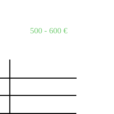
500 - 600 €
2002
GTA Vice City