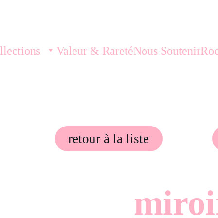
llections
Valeur & Rareté
Nous Soutenir
Roc
retour à la liste
miroi