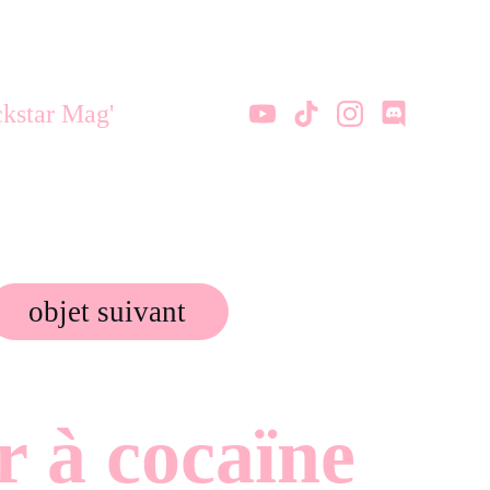
kstar Mag'
objet suivant
r à cocaïne