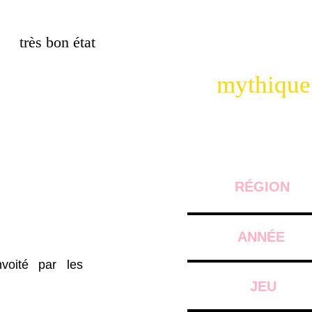
très bon état
mythique
RÉGION
ANNÉE
voité par les
JEU