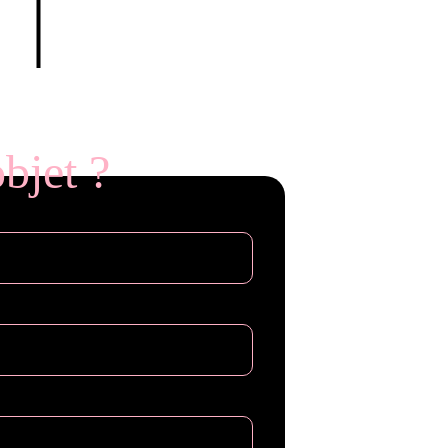
Rockstar Games
bjet ?