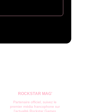
ROCKSTAR MAG'
Partenaire officiel, suivez le 
premier média francophone sur 
l’actualité Rockstar Games.