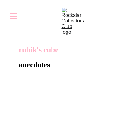
rubik's cube
anecdotes
Ce Rubik’s Cube, jouet emblématique des
années 80, intègre plusieurs éléments
typiques du jeu comme le flamant rose ou
encore les palmiers de Vice City. Cette
version a été redesignée pour célébrer le 10ᵉ
anniversaire du jeu en 2012.