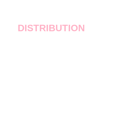
GTA Vice City
DISTRIBUTION
Rockstar Games