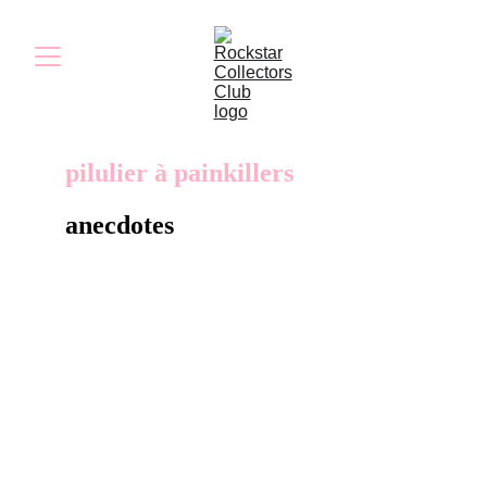
pilulier à painkillers
anecdotes
Le pilulier à Painkillers est parfait pour vous
accompagner tout au long de la journée. D’un
rouge vif, il dispose de 9 compartiments
verrouillables, suffisamment grands pour
contenir la dose quotidienne de Painkillers de
Max.