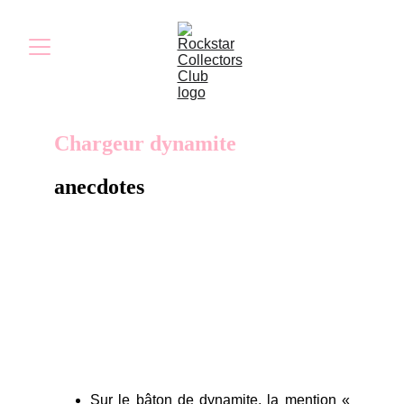
Chargeur dynamite
anecdotes
Le chargeur USB, conçu en forme de bâton
de dynamite, était disponible sur la boutique
Rockstar Games au lancement du jeu.
Sur le bâton de dynamite, la mention «