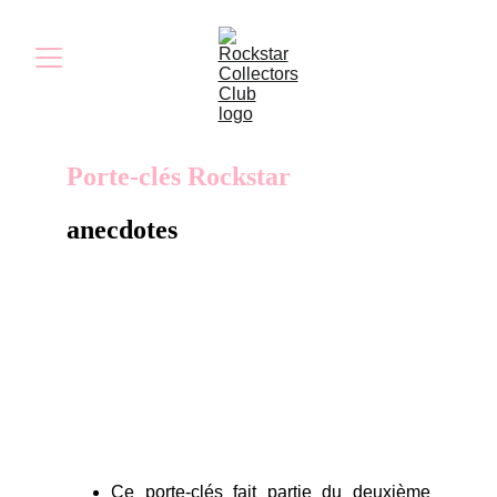
Porte-clés Rockstar
anecdotes
Ne perdez plus vos clés avec ce porte-clés en
métal solide. Les détails gravés en noir façon
linogravure représentent le logo Rockstar
Games.
Ce porte-clés fait partie du deuxième