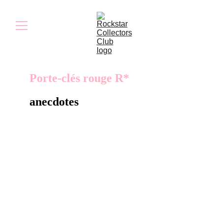
Porte-clés rouge R*
anecdotes
Conservez vos clés en sécurité avec ce
robuste porte-clés noir en métal. Un logo
Rockstar Games rouge a été gravé au recto et
un logo Red Dead Redemption 2 rouge au
verso.