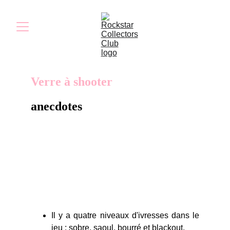
Verre à shooter
anecdotes
Ce verre se plie ou se déplie selon vos
envies, idéal pour boire un petit shooter et
pour vous remonter le moral.
Il y a quatre niveaux d'ivresses dans le
jeu : sobre, saoul, bourré et blackout.