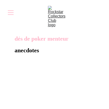
dés de poker menteur
anecdotes
Les dés de poker menteur, vendus sur la
boutique Rockstar, comprenaient un dé noir
avec le logo RDR et un dé rouge avec le logo
Rockstar Games, présentés dans un étui en
cuir frappé du logo Red Dead Redemption.