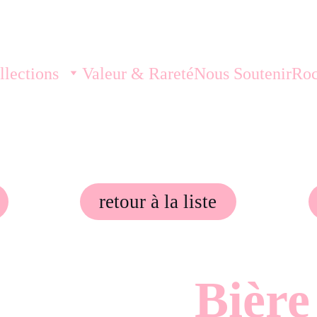
llections
Valeur & Rareté
Nous Soutenir
Roc
retour à la liste
Bière