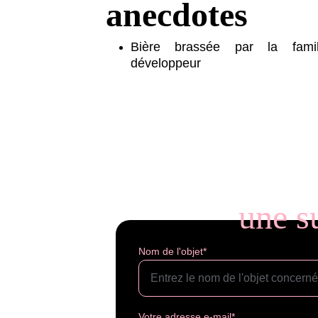
anecdotes
Bière brassée par la fami
développeur
une s
Nom de l'objet*
Votre adresse e-mail*