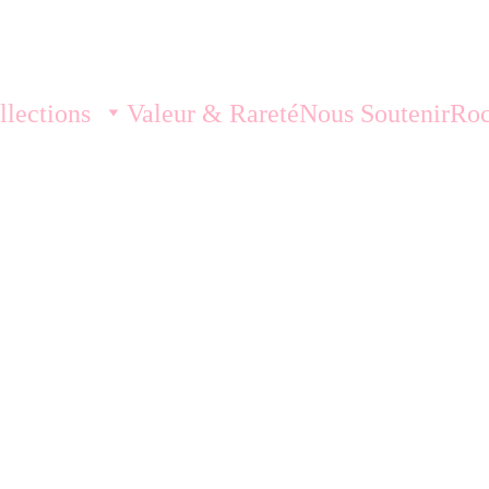
llections
Valeur & Rareté
Nous Soutenir
Roc