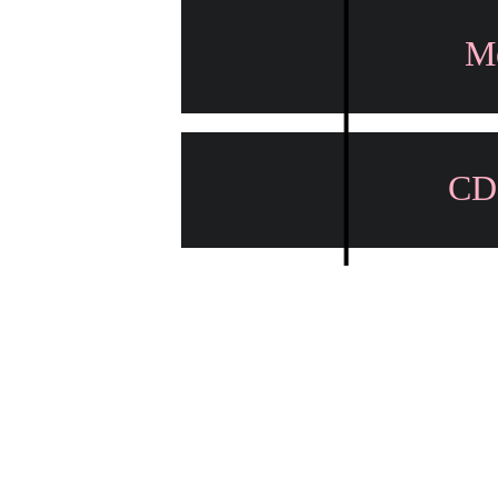
Mé
CD 