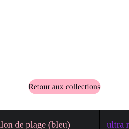
Retour aux collections
llon de plage (bleu)
ultra 