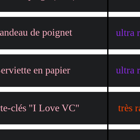
andeau de poignet
ultra 
erviette en papier
ultra 
te-clés "I Love VC"
très r