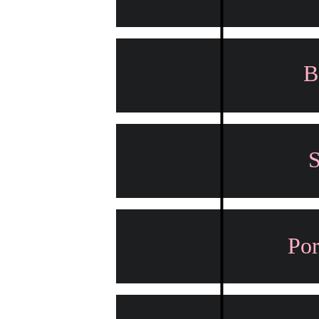
B
S
Por