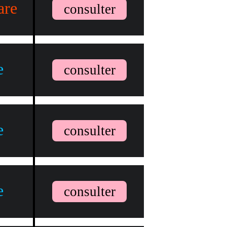
are
consulter
e
consulter
e
consulter
e
consulter