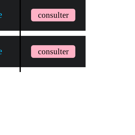
e
consulter
e
consulter