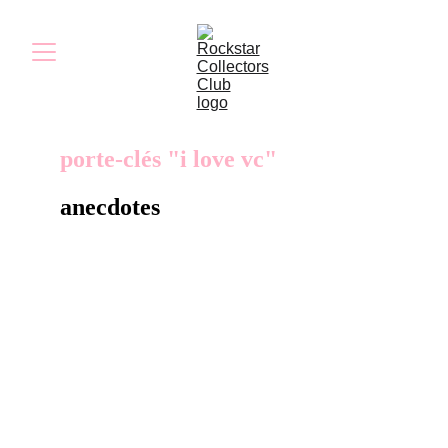
porte-clés "i love vc"
anecdotes
Le porte-clés présente sur sa face avant
l’inscription « I Love VC » et, au verso, le logo
du jeu. Il était très probablement distribué lors
d’événements promotionnels organisés pour
la sortie du jeu.