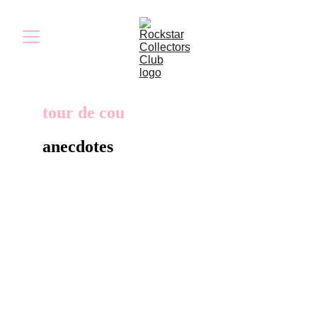
tour de cou
anecdotes
Le tour de cou était distribué aux employés
des magasins de jeux vidéo lors du jour de
lancement du jeu en 2006.